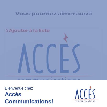
Vous pourriez aimer aussi
Ajouter à la liste
Batteries
TIA IMPRES Low Volt 2900 mAh