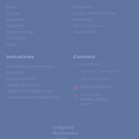
Accueil
Événementiel
À propos
Forestier, minier et pétrolier
Nos produits
Manufacturier
Réparations
Golf, ski et plein air
Réseau numérique
Usage extrême
Nous joindre
English
Industries
Contact
(514) 735-2424
Municipale et gouvernementale
Sans frais
:
1-866-735-2424
Construction
Urgence et sécurité
Fax:
(514) 735-8046
Tournage et production
info@accesradio.com
Transport et transport scolaire
5591, rue Paré
Location de radios et walkie-talkies
Montréal, Québec
H4P 1P7
Calgary
Gatineau