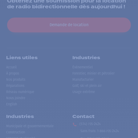
Obtenez une soumission pour la location
de radio bidirectionnelle dès aujourdhui !
Demande de location
Liens utiles
Industries
Accueil
Événementiel
À propos
Forestier, minier et pétrolier
Nos produits
Manufacturier
Réparations
Golf, ski et plein air
Réseau numérique
Usage extrême
Nous joindre
English
Industries
Contact
(514) 735-2424
Municipale et gouvernementale
Sans frais
:
1-866-735-2424
Construction