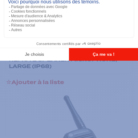
Microphones
RM760 IMPRES WINDPORTING
REMOTE SPEAKER MICROPHONE,
LARGE (IP68)
Ajouter à la liste