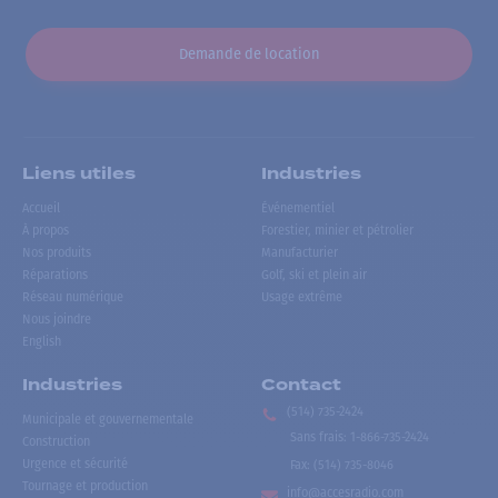
Demande de location
Liens utiles
Industries
Accueil
Événementiel
À propos
Forestier, minier et pétrolier
Nos produits
Manufacturier
Réparations
Golf, ski et plein air
Réseau numérique
Usage extrême
Nous joindre
English
Industries
Contact
(514) 735-2424
Municipale et gouvernementale
Sans frais
:
1-866-735-2424
Construction
Urgence et sécurité
Fax:
(514) 735-8046
Tournage et production
info@accesradio.com