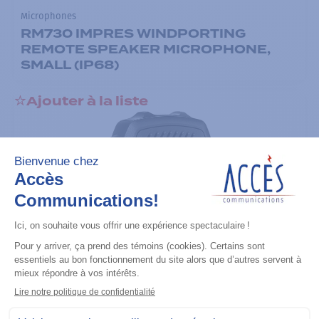
Microphones
RM730 IMPRES WINDPORTING
REMOTE SPEAKER MICROPHONE,
SMALL (IP68)
Ajouter à la liste