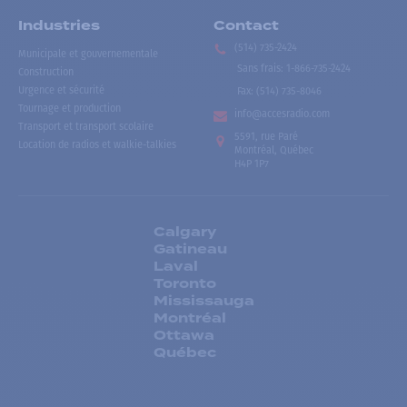
Industries
Contact
(514) 735-2424
Municipale et gouvernementale
Sans frais
:
1-866-735-2424
Construction
Urgence et sécurité
Fax:
(514) 735-8046
Tournage et production
info@accesradio.com
Transport et transport scolaire
5591, rue Paré
Location de radios et walkie-talkies
Montréal, Québec
H4P 1P7
Calgary
Gatineau
Laval
Toronto
Mississauga
Montréal
Ottawa
Québec