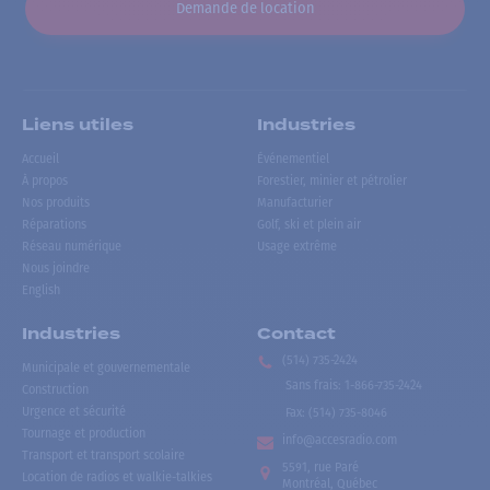
Demande de location
Liens utiles
Industries
Accueil
Événementiel
À propos
Forestier, minier et pétrolier
Nos produits
Manufacturier
Réparations
Golf, ski et plein air
Réseau numérique
Usage extrême
Nous joindre
English
Industries
Contact
(514) 735-2424
Municipale et gouvernementale
Sans frais
:
1-866-735-2424
Construction
Urgence et sécurité
Fax:
(514) 735-8046
Tournage et production
info@accesradio.com
Transport et transport scolaire
5591, rue Paré
Location de radios et walkie-talkies
Montréal, Québec