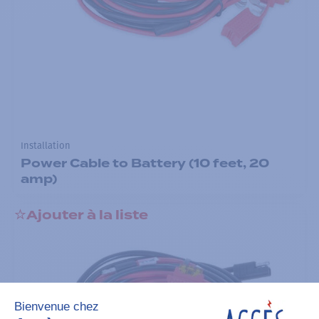
Installation
Power Cable to Battery (10 feet, 20
amp)
Ajouter à la liste