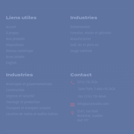
Liens utiles
Industries
Accueil
Événementiel
À propos
Forestier, minier et pétrolier
Nos produits
Manufacturier
Réparations
Golf, ski et plein air
Réseau numérique
Usage extrême
Nous joindre
English
Industries
Contact
(514) 735-2424
Municipale et gouvernementale
Sans frais
:
1-866-735-2424
Construction
Urgence et sécurité
Fax:
(514) 735-8046
Tournage et production
info@accesradio.com
Transport et transport scolaire
5591, rue Paré
Location de radios et walkie-talkies
Montréal, Québec
H4P 1P7