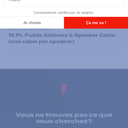
Système de sonorisation
15 Ft. Public Address & Speaker Cable
(one cable per speaker)
Vous ne trouvez pas ce que
vous cherchez?