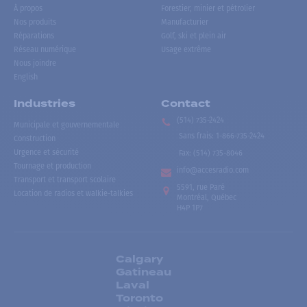
À propos
Forestier, minier et pétrolier
Nos produits
Manufacturier
Réparations
Golf, ski et plein air
Réseau numérique
Usage extrême
Nous joindre
English
Industries
Contact
(514) 735-2424
Municipale et gouvernementale
Sans frais
:
1-866-735-2424
Construction
Urgence et sécurité
Fax:
(514) 735-8046
Tournage et production
info@accesradio.com
Transport et transport scolaire
5591, rue Paré
Location de radios et walkie-talkies
Montréal, Québec
H4P 1P7
Calgary
Gatineau
Laval
Toronto