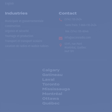
English
Industries
Contact
(514) 735-2424
Municipale et gouvernementale
Sans frais
:
1-866-735-2424
Construction
Urgence et sécurité
Fax:
(514) 735-8046
Tournage et production
info@accesradio.com
Transport et transport scolaire
5591, rue Paré
Location de radios et walkie-talkies
Montréal, Québec
H4P 1P7
Calgary
Gatineau
Laval
Toronto
Mississauga
Montréal
Ottawa
Québec