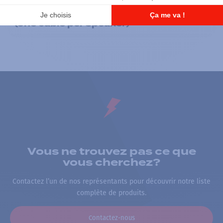
Système de sonorisation
15 Ft. Public Address & Speaker Cable
(one cable per speaker)
Vous ne trouvez pas ce que
vous cherchez?
Contactez l’un de nos représentants pour découvrir notre liste
complète de produits.
Contactez-nous