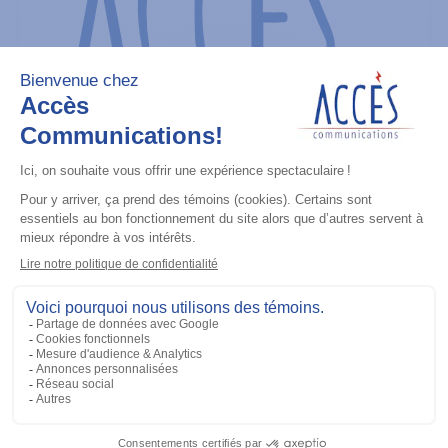
Système de sonorisation
Public Address Kit - Includes Interface
Cable (requires HSN1006 speaker)
Ajouter à la liste