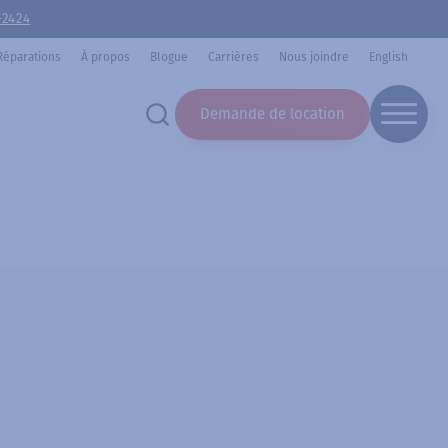
-2424
Réparations
À propos
Blogue
Carrières
Nous joindre
English
Demande de location