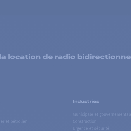
 location de radio bidirectionne
s
Industries
Municipale et gouvernemental
ier et pétrolier
Construction
r
Urgence et sécurité