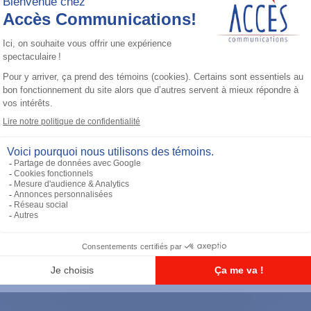
Accessoires général
UHF 3.5dB Gain Through-hole Mount
Antenna, 470-494 MHz