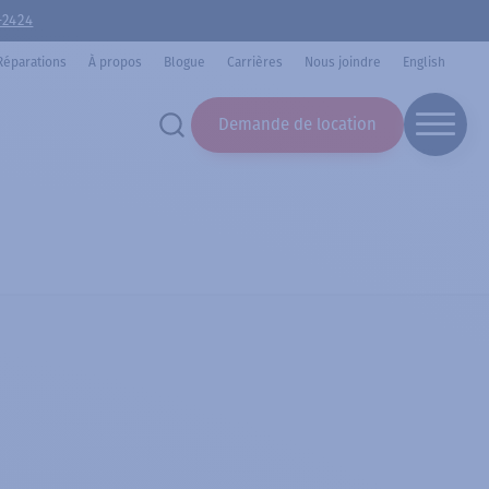
-2424
Réparations
À propos
Blogue
Carrières
Nous joindre
English
Demande de location