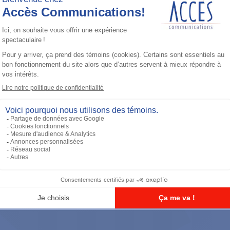
Accessoires général
UHF 3.5dB Gain Through-hole Mount
Antenna, 470-494 MHz