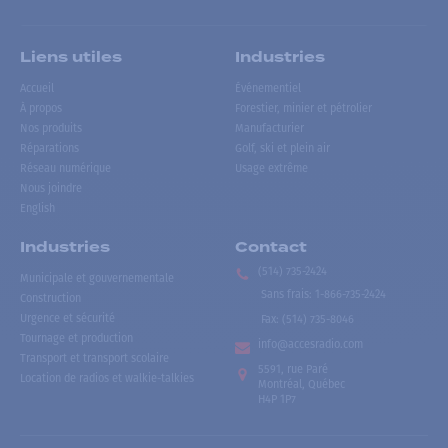
Liens utiles
Industries
Accueil
Événementiel
À propos
Forestier, minier et pétrolier
Nos produits
Manufacturier
Réparations
Golf, ski et plein air
Réseau numérique
Usage extrême
Nous joindre
English
Industries
Contact
(514) 735-2424
Municipale et gouvernementale
Sans frais
:
1-866-735-2424
Construction
Urgence et sécurité
Fax:
(514) 735-8046
Tournage et production
info@accesradio.com
Transport et transport scolaire
5591, rue Paré
Location de radios et walkie-talkies
Montréal, Québec
H4P 1P7