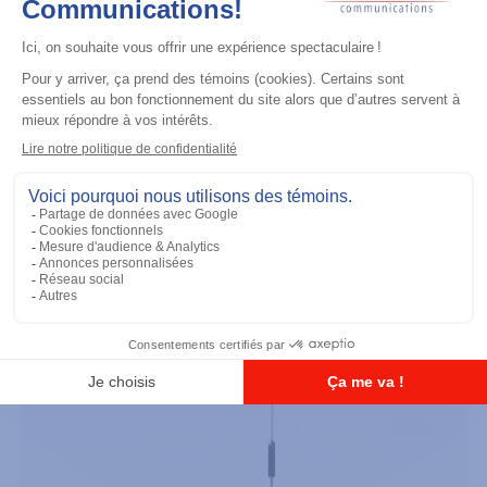
Accessoires général
UHF 3.5dB Gain Through-hole Mount
Antenna, 470-494 MHz
Ajouter à la liste