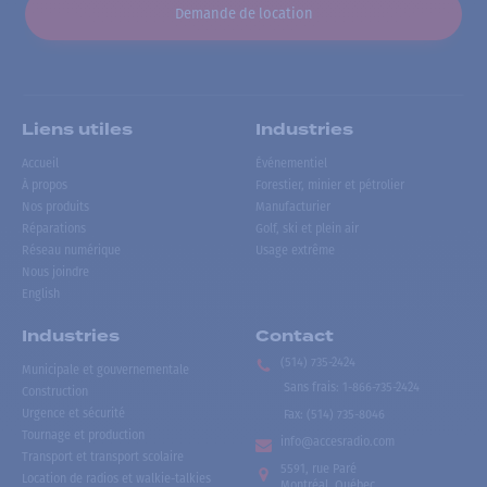
Demande de location
Liens utiles
Industries
Accueil
Événementiel
À propos
Forestier, minier et pétrolier
Nos produits
Manufacturier
Réparations
Golf, ski et plein air
Réseau numérique
Usage extrême
Nous joindre
English
Industries
Contact
(514) 735-2424
Municipale et gouvernementale
Sans frais
:
1-866-735-2424
Construction
Urgence et sécurité
Fax:
(514) 735-8046
Tournage et production
info@accesradio.com
Transport et transport scolaire
5591, rue Paré
Location de radios et walkie-talkies
Montréal, Québec