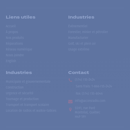
Liens utiles
Industries
Accueil
Événementiel
À propos
Forestier, minier et pétrolier
Nos produits
Manufacturier
Réparations
Golf, ski et plein air
Réseau numérique
Usage extrême
Nous joindre
English
Industries
Contact
(514) 735-2424
Municipale et gouvernementale
Sans frais
:
1-866-735-2424
Construction
Urgence et sécurité
Fax:
(514) 735-8046
Tournage et production
info@accesradio.com
Transport et transport scolaire
5591, rue Paré
Location de radios et walkie-talkies
Montréal, Québec
H4P 1P7