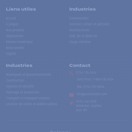
Liens utiles
Industries
Accueil
Événementiel
À propos
Forestier, minier et pétrolier
Nos produits
Manufacturier
Réparations
Golf, ski et plein air
Réseau numérique
Usage extrême
Nous joindre
English
Industries
Contact
(514) 735-2424
Municipale et gouvernementale
Sans frais
:
1-866-735-2424
Construction
Urgence et sécurité
Fax:
(514) 735-8046
Tournage et production
info@accesradio.com
Transport et transport scolaire
5591, rue Paré
Location de radios et walkie-talkies
Montréal, Québec
H4P 1P7