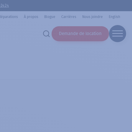
-2424
Réparations
À propos
Blogue
Carrières
Nous joindre
English
Demande de location