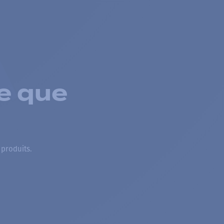
e que
 produits.