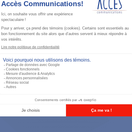
Accessoires général
RS-232 Programming Cable