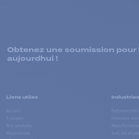
Obtenez une soumission pour la
aujourdhui !
Liens utiles
Industrie
Accueil
Événementiel
À propos
Forestier, min
Nos produits
Manufacturie
Réparations
Golf, ski et pl