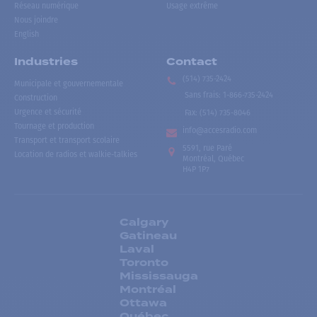
Réseau numérique
Usage extrême
Nous joindre
English
Industries
Contact
(514) 735-2424
Municipale et gouvernementale
Sans frais
:
1-866-735-2424
Construction
Urgence et sécurité
Fax:
(514) 735-8046
Tournage et production
info@accesradio.com
Transport et transport scolaire
5591, rue Paré
Location de radios et walkie-talkies
Montréal, Québec
H4P 1P7
Calgary
Gatineau
Laval
Toronto
Mississauga
Montréal
Ottawa
Québec