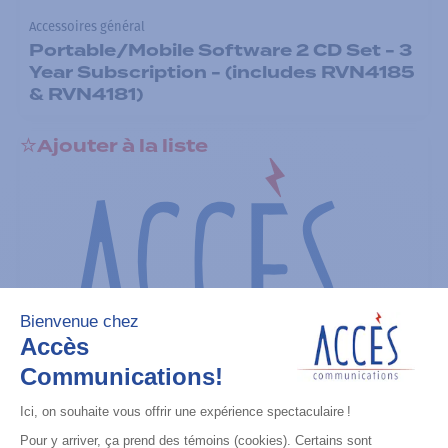
Accessoires général
Portable/Mobile Software 2 CD Set - 3
Year Subscription - (includes RVN4185
& RVN4181)
Ajouter à la liste
Accessoires général
PM1200 Mobile CPS