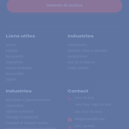
Demande de location
Liens utiles
Industries
Accueil
Événementiel
À propos
Forestier, minier et pétrolier
Nos produits
Manufacturier
Réparations
Golf, ski et plein air
Réseau numérique
Usage extrême
Nous joindre
English
Industries
Contact
(514) 735-2424
Municipale et gouvernementale
Sans frais
:
1-866-735-2424
Construction
Urgence et sécurité
Fax:
(514) 735-8046
Tournage et production
info@accesradio.com
Transport et transport scolaire
5591, rue Paré
Location de radios et walkie-talkies