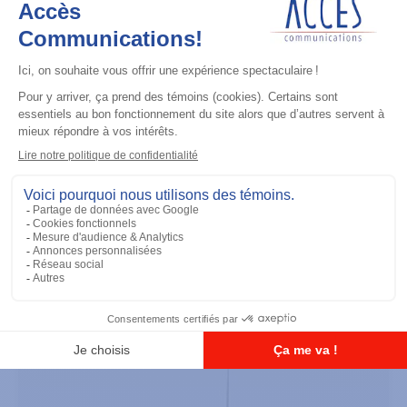
Accessoires général
UHF 3.5dB Gain Through-hole Mount
Antenna, 470-494 MHz
Ajouter à la liste