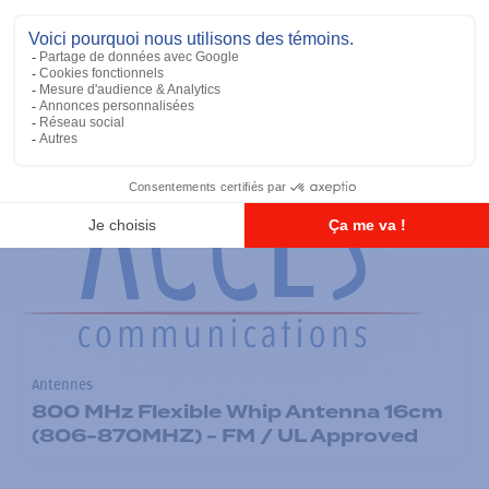
900 MHz Short Whip Antenna 11cm
(896-941MHZ) - FM / UL Approved
Ajouter à la liste
Antennes
800 MHz Flexible Whip Antenna 16cm
(806-870MHZ) - FM / UL Approved