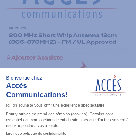
Antennes
800 MHz Short Whip Antenna 12cm
(806-870MHZ) - FM / UL Approved
Ajouter à la liste
Antennes