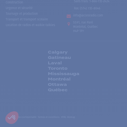
Sans frais
:
1-866-735-2424
Construction
Urgence et sécurité
Fax:
(514) 735-8046
Tournage et production
info@accesradio.com
Transport et transport scolaire
5591, rue Paré
Location de radios et walkie-talkies
Montréal, Québec
H4P 1P7
Calgary
Gatineau
Laval
Toronto
Mississauga
Montréal
Ottawa
Québec
Politiques de confidentialité
Termes et conditions
HTML Sitemap