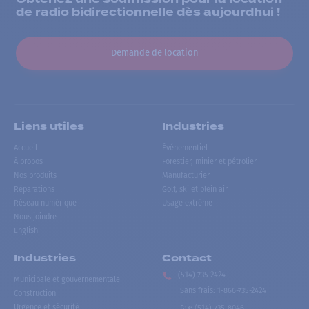
de radio bidirectionnelle dès aujourdhui !
Demande de location
Liens utiles
Industries
Accueil
Événementiel
À propos
Forestier, minier et pétrolier
Nos produits
Manufacturier
Réparations
Golf, ski et plein air
Réseau numérique
Usage extrême
Nous joindre
English
Industries
Contact
(514) 735-2424
Municipale et gouvernementale
Sans frais
:
1-866-735-2424
Construction
Urgence et sécurité
Fax:
(514) 735-8046