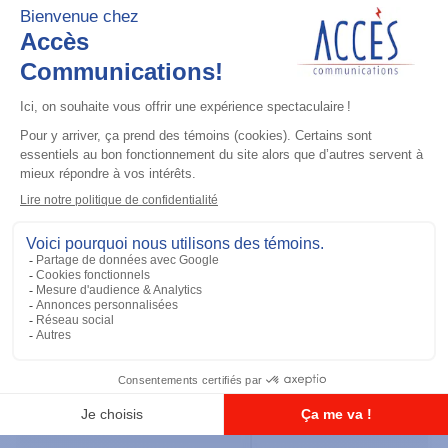
Accessoires général
UHF 3.5dB Gain Through-hole Mount
Antenna, 470-494 MHz
Ajouter à la liste