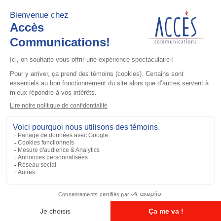
Accessoires général
UHF 3.5dB Gain Through-hole Mount
Antenna, 470-494 MHz
Ajouter à la liste