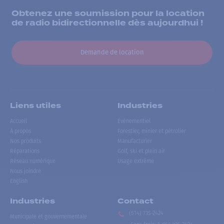
Obtenez une soumission pour la location
de radio bidirectionnelle dès aujourdhui !
Demande de location
Liens utiles
Industries
Accueil
Événementiel
À propos
Forestier, minier et pétrolier
Nos produits
Manufacturier
Réparations
Golf, ski et plein air
Réseau numérique
Usage extrême
Nous joindre
English
Industries
Contact
(514) 735-2424
Municipale et gouvernementale