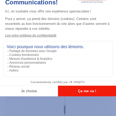
Accessoires général
UHF 3.5dB Gain Through-hole Mount
Antenna, 470-494 MHz
Ajouter à la liste