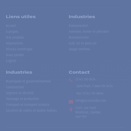
Liens utiles
Industries
Accueil
Événementiel
À propos
Forestier, minier et pétrolier
Nos produits
Manufacturier
Réparations
Golf, ski et plein air
Réseau numérique
Usage extrême
Nous joindre
English
Industries
Contact
(514) 735-2424
Municipale et gouvernementale
Sans frais
:
1-866-735-2424
Construction
Urgence et sécurité
Fax:
(514) 735-8046
Tournage et production
info@accesradio.com
Transport et transport scolaire
5591, rue Paré
Location de radios et walkie-talkies
Montréal, Québec
H4P 1P7