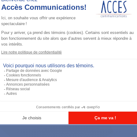
Accessoires général
UHF 3.5dB Gain Through-hole Mount
Antenna, 470-494 MHz