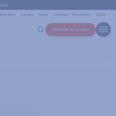
-2424
Réparations
À propos
Blogue
Carrières
Nous joindre
English
Demande de location