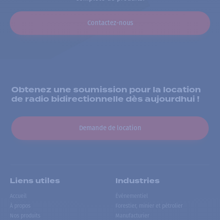
Contactez-nous
Obtenez une soumission pour la location
de radio bidirectionnelle dès aujourdhui !
Demande de location
Liens utiles
Industries
Accueil
Événementiel
À propos
Forestier, minier et pétrolier
Nos produits
Manufacturier