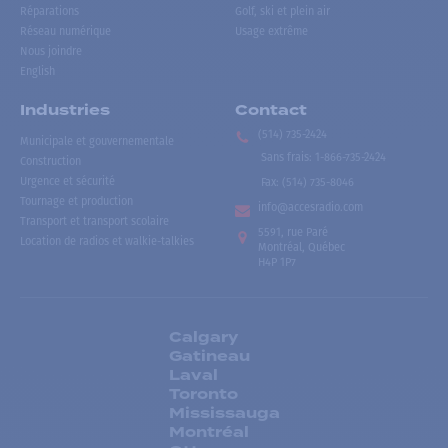
Réparations
Golf, ski et plein air
Réseau numérique
Usage extrême
Nous joindre
English
Industries
Contact
(514) 735-2424
Municipale et gouvernementale
Sans frais
:
1-866-735-2424
Construction
Urgence et sécurité
Fax:
(514) 735-8046
Tournage et production
info@accesradio.com
Transport et transport scolaire
5591, rue Paré
Location de radios et walkie-talkies
Montréal, Québec
H4P 1P7
Calgary
Gatineau
Laval
Toronto
Mississauga
Montréal