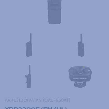
AAH02JDC9VA1AN (QA04950AT)
XPR3300E (FM/UL)