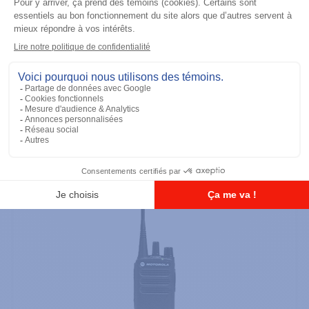
Radios portatives
DTR700 900M Spread Spectrum,
Licence Free, With Display, Limited
Keypad
Ajouter à la liste