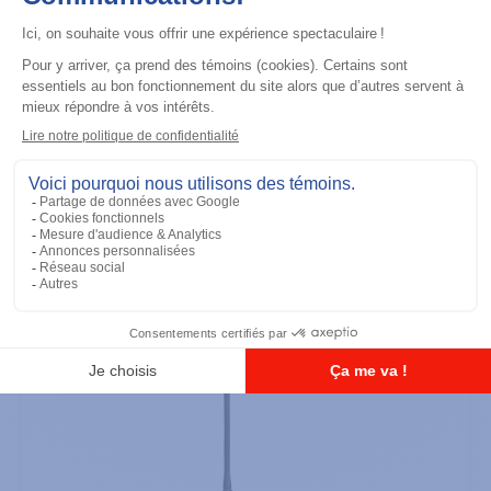
Radios portatives
DTR700 900M Spread Spectrum,
Licence Free, With Display, Limited
Keypad
Ajouter à la liste