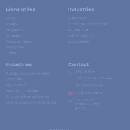
Liens utiles
Industries
Accueil
Événementiel
À propos
Forestier, minier et pétrolier
Nos produits
Manufacturier
Réparations
Golf, ski et plein air
Réseau numérique
Usage extrême
Nous joindre
English
Industries
Contact
(514) 735-2424
Municipale et gouvernementale
Sans frais
:
1-866-735-2424
Construction
Urgence et sécurité
Fax:
(514) 735-8046
Tournage et production
info@accesradio.com
Transport et transport scolaire
5591, rue Paré
Location de radios et walkie-talkies
Montréal, Québec
H4P 1P7