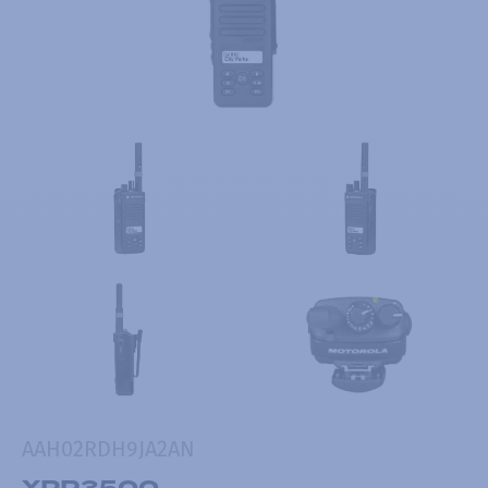
AAH02RDH9JA2AN
XPR3500