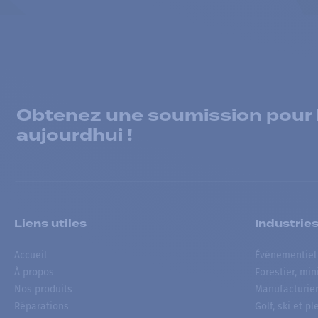
Obtenez une soumission pour la
aujourdhui !
Liens utiles
Industrie
Accueil
Événementiel
À propos
Forestier, min
Nos produits
Manufacturie
Réparations
Golf, ski et pl