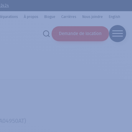
-2424
Réparations
À propos
Blogue
Carrières
Nous joindre
English
Demande de location
A04950AT)