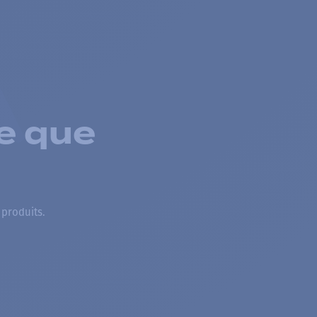
e que
 produits.