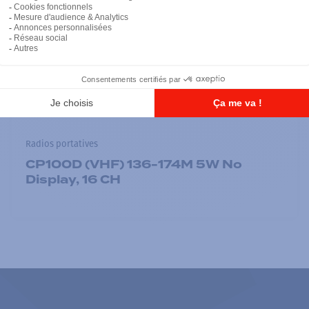
Radios portatives
CP100D (VHF) 136-174M 5W No
Display, 16 CH