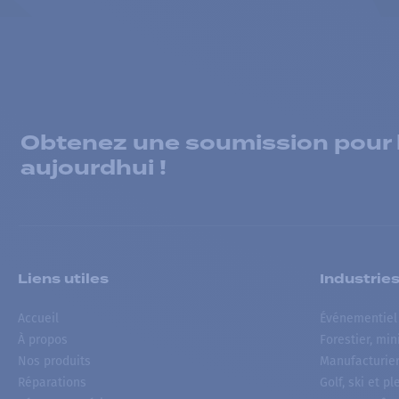
Obtenez une soumission pour la
aujourdhui !
Liens utiles
Industrie
Accueil
Événementiel
À propos
Forestier, min
Nos produits
Manufacturie
Réparations
Golf, ski et pl