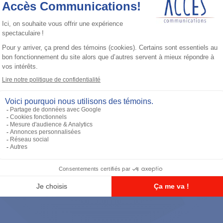
Accessoires général
RS-232 Programming Cable