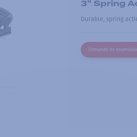
3" Spring Ac
Durable, spring actio
Demande de soumissi