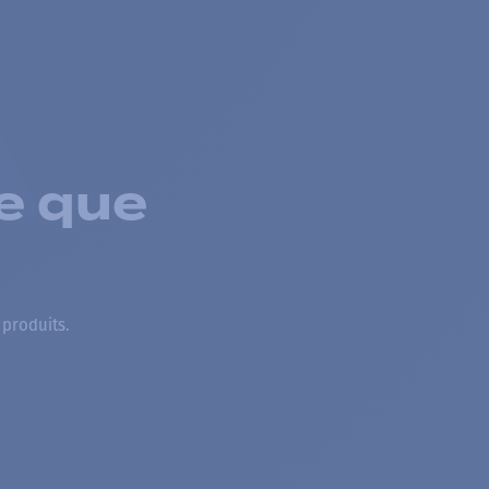
e que
 produits.