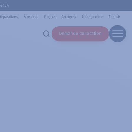
-2424
Réparations
À propos
Blogue
Carrières
Nous joindre
English
Demande de location