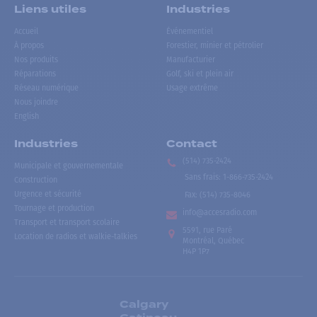
Liens utiles
Industries
Accueil
Événementiel
À propos
Forestier, minier et pétrolier
Nos produits
Manufacturier
Réparations
Golf, ski et plein air
Réseau numérique
Usage extrême
Nous joindre
English
Industries
Contact
(514) 735-2424
Municipale et gouvernementale
Sans frais
:
1-866-735-2424
Construction
Urgence et sécurité
Fax:
(514) 735-8046
Tournage et production
info@accesradio.com
Transport et transport scolaire
5591, rue Paré
Location de radios et walkie-talkies
Montréal, Québec
H4P 1P7
Calgary