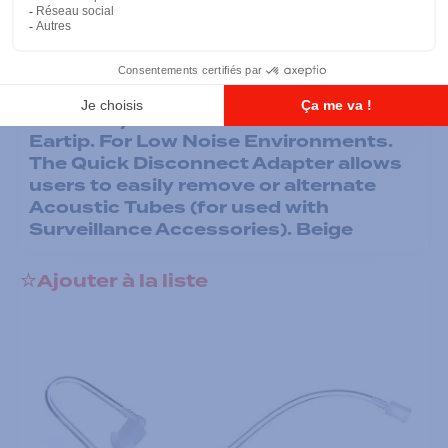
Écouteurs
Low Noise Kit - Clear Acoustic Tube
Assembly includes 1 Clear Rubber
Eartip. For Low Noise Environments.
The Quick Disconnect Adapter allows
users to easily remove or alternate
Acoustic Tubes (for used with
Surveillance Accessories). Beige
Ajouter à la liste