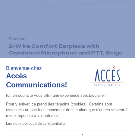
Écouteurs
2-W ire Comfort Earpiece with
Combined Microphone and PTT, Beige
Surveillance Kits with Extended-Wear
Comfort Earpieces include a Low
Noise enhancement (RLN6232)
already attached for extra comfort
and convenience.
Ajouter à la liste