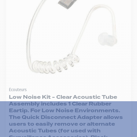
Écouteurs
Low Noise Kit - Clear Acoustic Tube
Assembly includes 1 Clear Rubber
Eartip. For Low Noise Environments.
The Quick Disconnect Adapter allows
users to easily remove or alternate
Acoustic Tubes (for used with