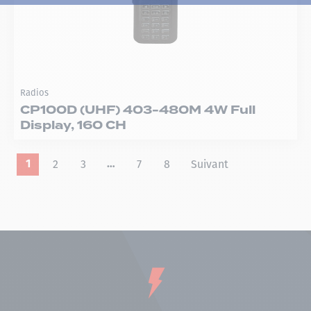
Radios
CP100D (UHF) 403-480M 4W Full
Display, 160 CH
2
3
7
8
Suivant
1
…