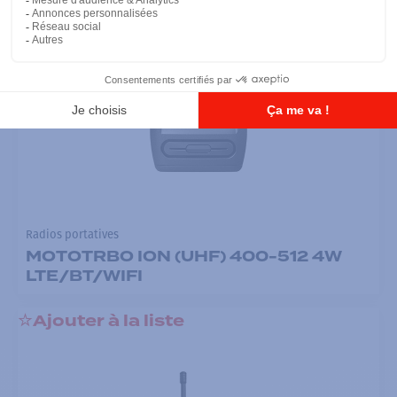
Radios portatives
MOTOTRBO ION (UHF) 400-512 4W
LTE/BT/WIFI
Ajouter à la liste