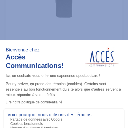
Radios portatives
CP100D (UHF) 403-480M 4W No
Display (Analog Only), 16 CH
Ajouter à la liste