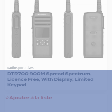
Radios portatives
DTR700 900M Spread Spectrum,
Licence Free, With Display, Limited
Keypad
Ajouter à la liste