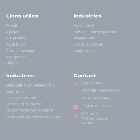
Liens utiles
Industries
Accueil
Événementiel
À propos
Forestier, minier et pétrolier
Nos produits
Manufacturier
Réparations
Golf, ski et plein air
Réseau numérique
Usage extrême
Nous joindre
English
Industries
Contact
(514) 735-2424
Municipale et gouvernementale
Sans frais
:
1-866-735-2424
Construction
Urgence et sécurité
Fax:
(514) 735-8046
Tournage et production
info@accesradio.com
Transport et transport scolaire
5591, rue Paré
Location de radios et walkie-talkies
Montréal, Québec
H4P 1P7