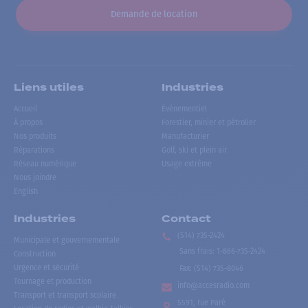
Demande de location
Liens utiles
Industries
Accueil
Événementiel
À propos
Forestier, minier et pétrolier
Nos produits
Manufacturier
Réparations
Golf, ski et plein air
Réseau numérique
Usage extrême
Nous joindre
English
Industries
Contact
(514) 735-2424
Municipale et gouvernementale
Sans frais
:
1-866-735-2424
Construction
Urgence et sécurité
Fax:
(514) 735-8046
Tournage et production
info@accesradio.com
Transport et transport scolaire
5591, rue Paré