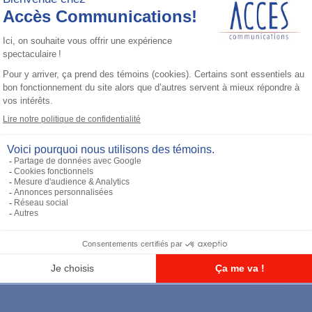
Accessoires général
UHF 3.5dB Gain Through-hole Mount
Antenna, 470-494 MHz