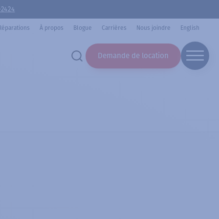
-2424
Réparations
À propos
Blogue
Carrières
Nous joindre
English
Demande de location