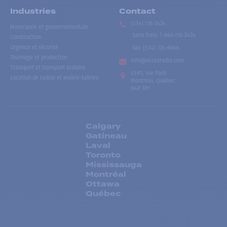
Industries
Contact
(514) 735-2424
Municipale et gouvernementale
Sans frais
:
1-866-735-2424
Construction
Urgence et sécurité
Fax:
(514) 735-8046
Tournage et production
info@accesradio.com
Transport et transport scolaire
5591, rue Paré
Location de radios et walkie-talkies
Montréal, Québec
H4P 1P7
Calgary
Gatineau
Laval
Toronto
Mississauga
Montréal
Ottawa
Québec