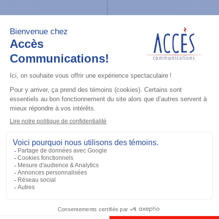
Accessoires général
UHF 3.5dB Gain Through-hole Mount
Antenna, 470-494 MHz
Ajouter à la liste