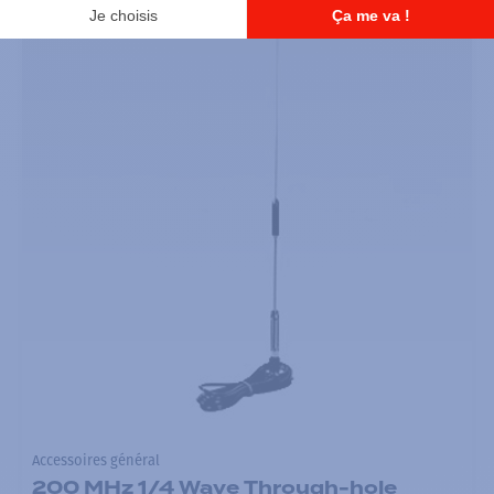
Accessoires général
200 MHz 1/4 Wave Through-hole