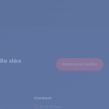
lle dès
Demande de location
Contact
(514) 735-2424
e