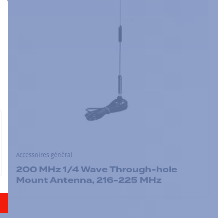
Accessoires général
200 MHz 1/4 Wave Through-hole
Mount Antenna, 216-225 MHz