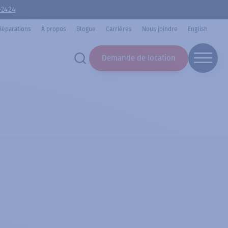
-2424
Réparations
À propos
Blogue
Carrières
Nous joindre
English
Demande de location