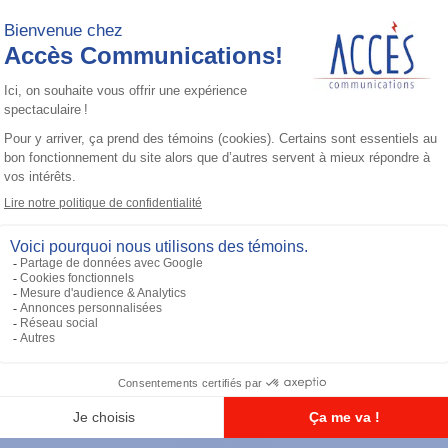
Accessoires général
UHF 3.5dB Gain Through-hole Mount
Antenna, 470-494 MHz