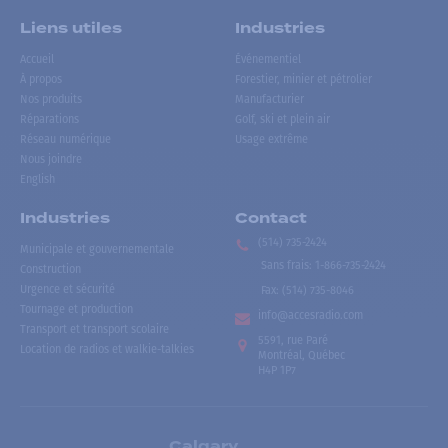
Liens utiles
Industries
Accueil
Événementiel
À propos
Forestier, minier et pétrolier
Nos produits
Manufacturier
Réparations
Golf, ski et plein air
Réseau numérique
Usage extrême
Nous joindre
English
Industries
Contact
(514) 735-2424
Municipale et gouvernementale
Sans frais
:
1-866-735-2424
Construction
Urgence et sécurité
Fax:
(514) 735-8046
Tournage et production
info@accesradio.com
Transport et transport scolaire
5591, rue Paré
Location de radios et walkie-talkies
Montréal, Québec
H4P 1P7
Calgary