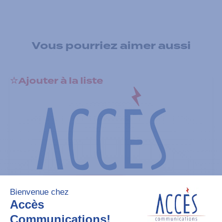
Vous pourriez aimer aussi
Ajouter à la liste
Batteries
TIA IMPRES Low Volt 2900 mAh