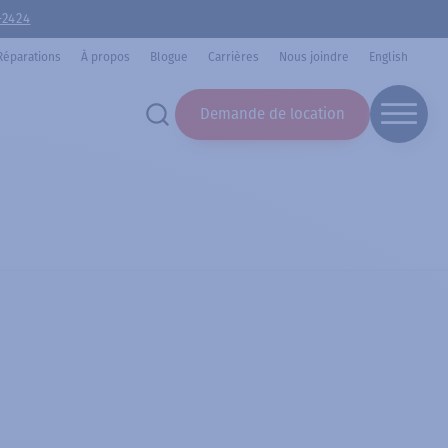
-2424
Réparations
À propos
Blogue
Carrières
Nous joindre
English
Demande de location