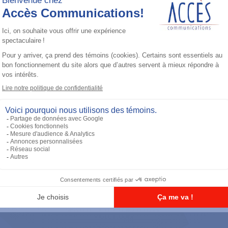
Accessoires général
UHF 3.5dB Gain Through-hole Mount
Antenna, 470-494 MHz