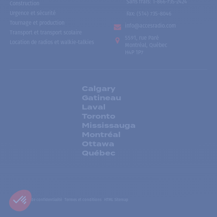
Sans frais
:
1-866-735-2424
Construction
Urgence et sécurité
Fax:
(514) 735-8046
Tournage et production
info@accesradio.com
Transport et transport scolaire
5591, rue Paré
Location de radios et walkie-talkies
Montréal, Québec
H4P 1P7
Calgary
Gatineau
Laval
Toronto
Mississauga
Montréal
Ottawa
Québec
Politiques de confidentialité
Termes et conditions
HTML Sitemap