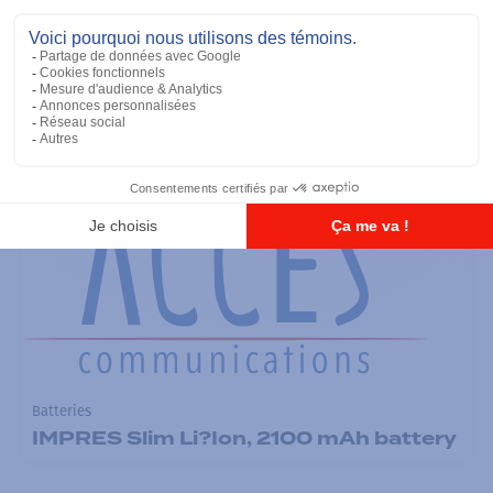
Batteries
TIA IMPRES Low Volt 2900 mAh
Ajouter à la liste
Batteries
IMPRES Slim Li?Ion, 2100 mAh battery