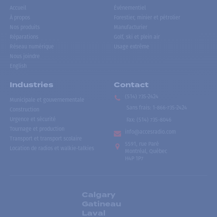
Accueil
Événementiel
À propos
Forestier, minier et pétrolier
Nos produits
Manufacturier
Réparations
Golf, ski et plein air
Réseau numérique
Usage extrême
Nous joindre
English
Industries
Contact
(514) 735-2424
Municipale et gouvernementale
Sans frais
:
1-866-735-2424
Construction
Urgence et sécurité
Fax:
(514) 735-8046
Tournage et production
info@accesradio.com
Transport et transport scolaire
5591, rue Paré
Location de radios et walkie-talkies
Montréal, Québec
H4P 1P7
Calgary
Gatineau
Laval