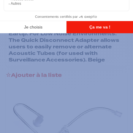
Écouteurs
Low Noise Kit - Clear Acoustic Tube
Assembly includes 1 Clear Rubber
Eartip. For Low Noise Environments.
The Quick Disconnect Adapter allows
users to easily remove or alternate
Acoustic Tubes (for used with
Surveillance Accessories). Beige
Ajouter à la liste