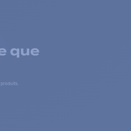
e que
 produits.