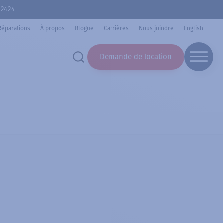
-2424
Réparations
À propos
Blogue
Carrières
Nous joindre
English
Demande de location