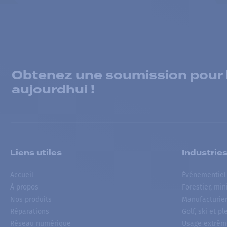
Obtenez une soumission pour la
aujourdhui !
Liens utiles
Industrie
Accueil
Événementiel
À propos
Forestier, min
Nos produits
Manufacturie
Réparations
Golf, ski et pl
Réseau numérique
Usage extrêm