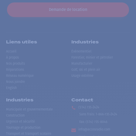
Demande de location
Liens utiles
Industries
Accueil
Événementiel
À propos
Forestier, minier et pétrolier
Nos produits
Manufacturier
Réparations
Golf, ski et plein air
Réseau numérique
Usage extrême
Nous joindre
English
Industries
Contact
(514) 735-2424
Municipale et gouvernementale
Sans frais
:
1-866-735-2424
Construction
Urgence et sécurité
Fax:
(514) 735-8046
Tournage et production
info@accesradio.com
Transport et transport scolaire