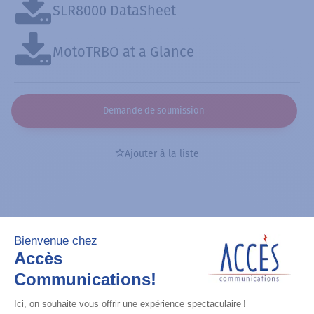
SLR8000 DataSheet
MotoTRBO at a Glance
Demande de soumission
Ajouter à la liste
Vous pourriez aimer aussi
Ajouter à la liste