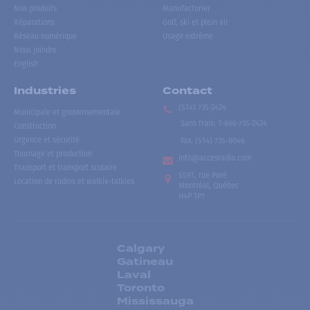
Nos produits
Manufacturier
Réparations
Golf, ski et plein air
Réseau numérique
Usage extrême
Nous joindre
English
Industries
Contact
(514) 735-2424
Municipale et gouvernementale
Sans frais
:
1-866-735-2424
Construction
Urgence et sécurité
Fax:
(514) 735-8046
Tournage et production
info@accesradio.com
Transport et transport scolaire
5591, rue Paré
Location de radios et walkie-talkies
Montréal, Québec
H4P 1P7
Calgary
Gatineau
Laval
Toronto
Mississauga