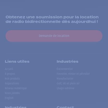
Obtenez une soumission pour la location
de radio bidirectionnelle dès aujourdhui !
Demande de location
Liens utiles
Industries
Accueil
Événementiel
À propos
Forestier, minier et pétrolier
Nos produits
Manufacturier
Réparations
Golf, ski et plein air
Réseau numérique
Usage extrême
Nous joindre
English
Industries
Contact