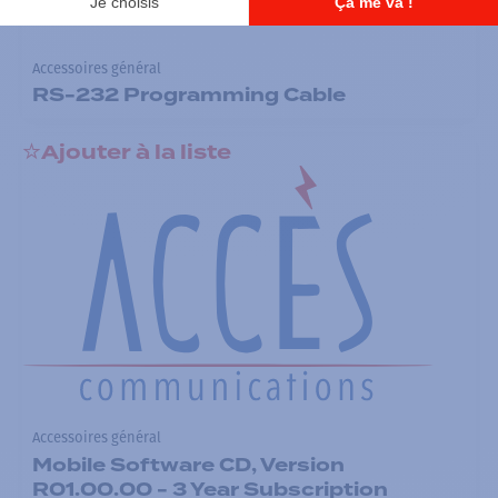
Accessoires général
RS-232 Programming Cable
Ajouter à la liste
Accessoires général
Mobile Software CD, Version
R01.00.00 - 3 Year Subscription