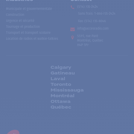
(514) 735-2424
Municipale et gouvernementale
Sans frais
:
1-866-735-2424
Construction
Urgence et sécurité
Fax:
(514) 735-8046
Tournage et production
info@accesradio.com
Transport et transport scolaire
5591, rue Paré
Location de radios et walkie-talkies
Montréal, Québec
H4P 1P7
Calgary
Gatineau
Laval
Toronto
Mississauga
Montréal
Ottawa
Québec