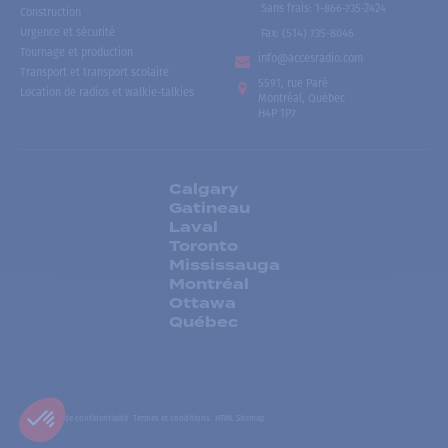
Sans frais
:
1-866-735-2424
Construction
Urgence et sécurité
Fax:
(514) 735-8046
Tournage et production
info@accesradio.com
Transport et transport scolaire
5591, rue Paré
Location de radios et walkie-talkies
Montréal, Québec
H4P 1P7
Calgary
Gatineau
Laval
Toronto
Mississauga
Montréal
Ottawa
Québec
Politiques de confidentialité
Termes et conditions
HTML Sitemap