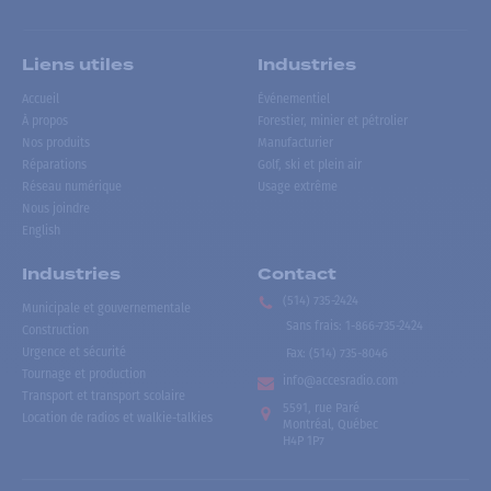
Liens utiles
Industries
Accueil
Événementiel
À propos
Forestier, minier et pétrolier
Nos produits
Manufacturier
Réparations
Golf, ski et plein air
Réseau numérique
Usage extrême
Nous joindre
English
Industries
Contact
(514) 735-2424
Municipale et gouvernementale
Sans frais
:
1-866-735-2424
Construction
Urgence et sécurité
Fax:
(514) 735-8046
Tournage et production
info@accesradio.com
Transport et transport scolaire
5591, rue Paré
Location de radios et walkie-talkies
Montréal, Québec
H4P 1P7