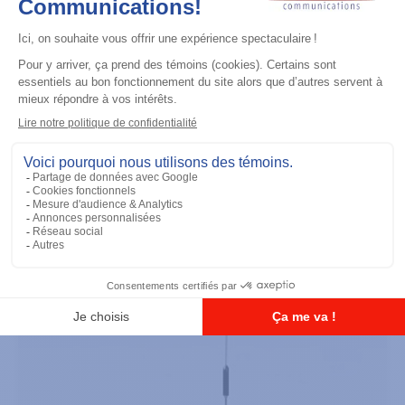
Accessoires général
UHF 3.5dB Gain Through-hole Mount
Antenna, 470-494 MHz
Ajouter à la liste