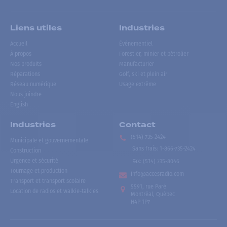
Liens utiles
Industries
Accueil
Événementiel
À propos
Forestier, minier et pétrolier
Nos produits
Manufacturier
Réparations
Golf, ski et plein air
Réseau numérique
Usage extrême
Nous joindre
English
Industries
Contact
(514) 735-2424
Municipale et gouvernementale
Sans frais
:
1-866-735-2424
Construction
Urgence et sécurité
Fax:
(514) 735-8046
Tournage et production
info@accesradio.com
Transport et transport scolaire
5591, rue Paré
Location de radios et walkie-talkies
Montréal, Québec
H4P 1P7