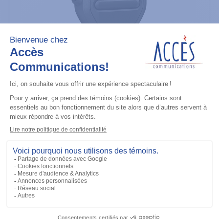
Microphones
RM760 IMPRES WINDPORTING
REMOTE SPEAKER MICROPHONE,
LARGE (IP68)
Ajouter à la liste