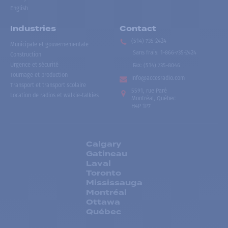
English
Industries
Contact
(514) 735-2424
Municipale et gouvernementale
Sans frais
:
1-866-735-2424
Construction
Urgence et sécurité
Fax:
(514) 735-8046
Tournage et production
info@accesradio.com
Transport et transport scolaire
5591, rue Paré
Location de radios et walkie-talkies
Montréal, Québec
H4P 1P7
Calgary
Gatineau
Laval
Toronto
Mississauga
Montréal
Ottawa
Québec