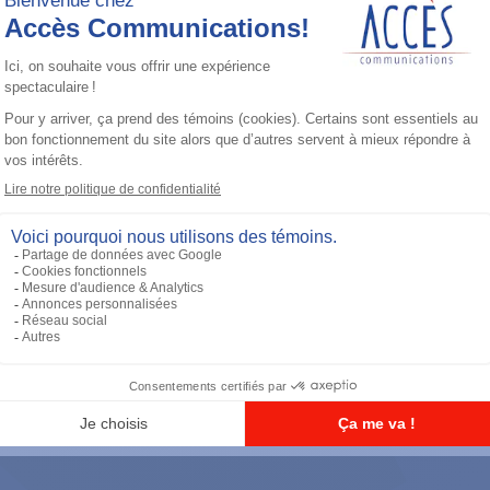
Accessoires général
UHF 3.5dB Gain Through-hole Mount
Antenna, 470-494 MHz