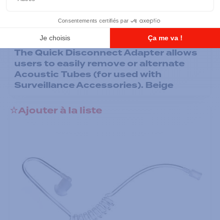
Écouteurs
Low Noise Kit - Clear Acoustic Tube
Assembly includes 1 Clear Rubber
Eartip. For Low Noise Environments.
The Quick Disconnect Adapter allows
users to easily remove or alternate
Acoustic Tubes (for used with
Surveillance Accessories). Beige
Ajouter à la liste