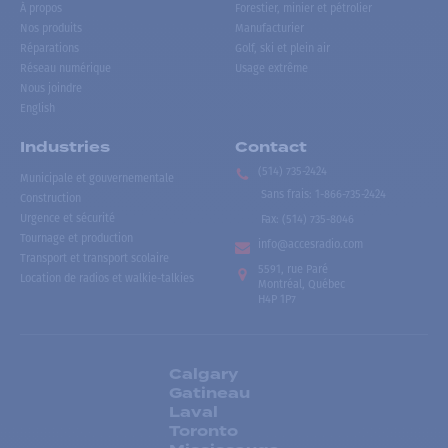
À propos
Forestier, minier et pétrolier
Nos produits
Manufacturier
Réparations
Golf, ski et plein air
Réseau numérique
Usage extrême
Nous joindre
English
Industries
Contact
(514) 735-2424
Municipale et gouvernementale
Sans frais
:
1-866-735-2424
Construction
Urgence et sécurité
Fax:
(514) 735-8046
Tournage et production
info@accesradio.com
Transport et transport scolaire
5591, rue Paré
Location de radios et walkie-talkies
Montréal, Québec
H4P 1P7
Calgary
Gatineau
Laval
Toronto