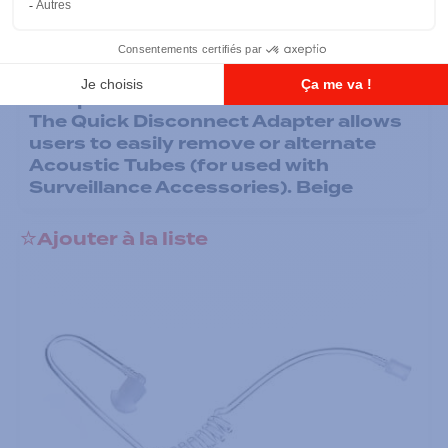
Écouteurs
Low Noise Kit - Clear Acoustic Tube
Assembly includes 1 Clear Rubber
Eartip. For Low Noise Environments.
The Quick Disconnect Adapter allows
users to easily remove or alternate
Acoustic Tubes (for used with
Surveillance Accessories). Beige
Ajouter à la liste