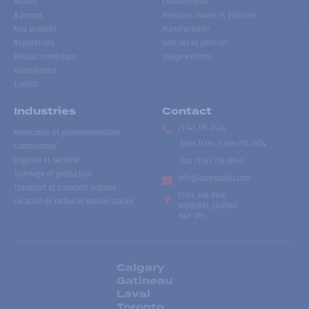
Accueil
Événementiel
À propos
Forestier, minier et pétrolier
Nos produits
Manufacturier
Réparations
Golf, ski et plein air
Réseau numérique
Usage extrême
Nous joindre
English
Industries
Contact
(514) 735-2424
Municipale et gouvernementale
Sans frais
:
1-866-735-2424
Construction
Urgence et sécurité
Fax:
(514) 735-8046
Tournage et production
info@accesradio.com
Transport et transport scolaire
5591, rue Paré
Location de radios et walkie-talkies
Montréal, Québec
H4P 1P7
Calgary
Gatineau
Laval
Toronto