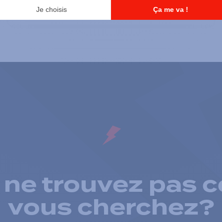
RS-232 Programming Cable
 ne trouvez pas c
vous cherchez?