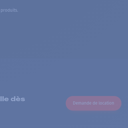
 produits.
lle dès
Demande de location