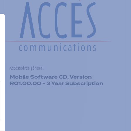
Accessoires général
Mobile Software CD, Version
R01.00.00 - 3 Year Subscription