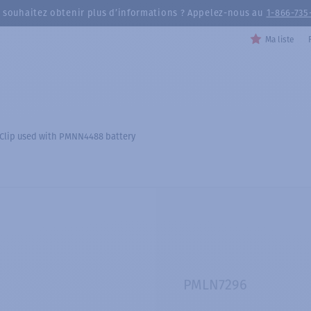
 souhaitez obtenir plus d’informations ? Appelez-nous au
1-866-735
Ma liste
t Clip used with PMNN4488 battery
PMLN7296