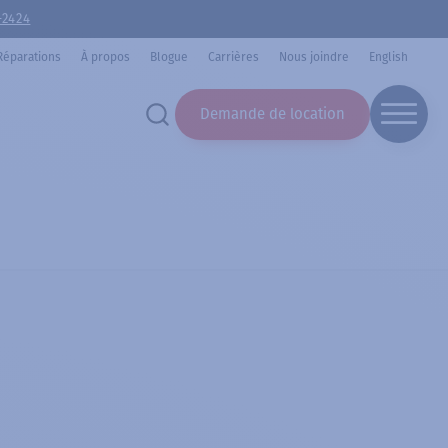
-2424
Réparations
À propos
Blogue
Carrières
Nous joindre
English
Demande de location