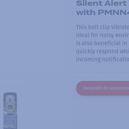
Silent Alert
with PMNN
This belt clip vibrat
ideal for noisy envi
is also beneficial i
quickly respond whi
incoming notificati
Demande de soumissi