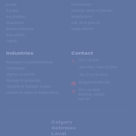
Accueil
Événementiel
À propos
Forestier, minier et pétrolier
Nos produits
Manufacturier
Réparations
Golf, ski et plein air
Réseau numérique
Usage extrême
Nous joindre
English
Industries
Contact
(514) 735-2424
Municipale et gouvernementale
Sans frais
:
1-866-735-2424
Construction
Urgence et sécurité
Fax:
(514) 735-8046
Tournage et production
info@accesradio.com
Transport et transport scolaire
5591, rue Paré
Location de radios et walkie-talkies
Montréal, Québec
H4P 1P7
Calgary
Gatineau
Laval