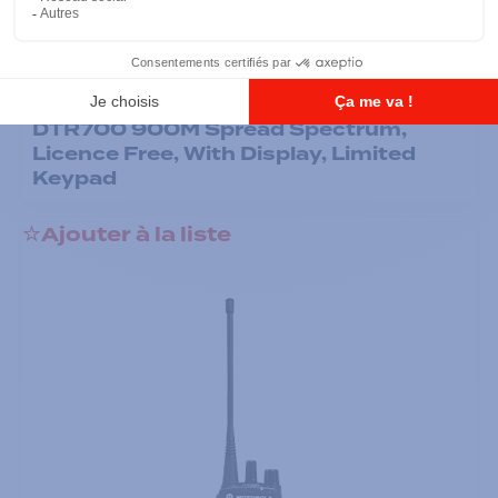
Radios portatives
DTR700 900M Spread Spectrum,
Licence Free, With Display, Limited
Keypad
Ajouter à la liste